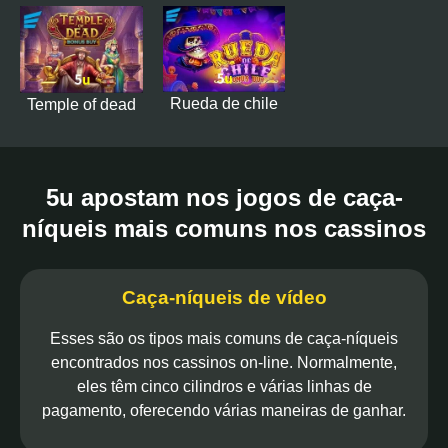
Rueda de chile
Temple of dead
5u apostam nos jogos de caça-
níqueis mais comuns nos cassinos
Caça-níqueis de vídeo
Esses são os tipos mais comuns de caça-níqueis
encontrados nos cassinos on-line. Normalmente,
eles têm cinco cilindros e várias linhas de
pagamento, oferecendo várias maneiras de ganhar.