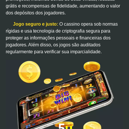
grátis e recompensas de fidelidade, aumentando o valor
dos depósitos dos jogadores.
Jogo seguro e justo:
O cassino opera sob normas
rígidas e usa tecnologia de criptografia segura para
proteger as informações pessoais e financeiras dos
jogadores. Além disso, os jogos são auditados
regularmente para verificar sua imparcialidade.