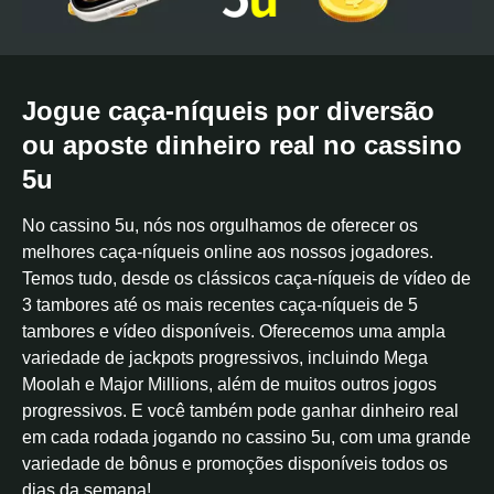
Jogue caça-níqueis por diversão
ou aposte dinheiro real no cassino
5u
No cassino 5u, nós nos orgulhamos de oferecer os
melhores caça-níqueis online aos nossos jogadores.
Temos tudo, desde os clássicos caça-níqueis de vídeo de
3 tambores até os mais recentes caça-níqueis de 5
tambores e vídeo disponíveis. Oferecemos uma ampla
variedade de jackpots progressivos, incluindo Mega
Moolah e Major Millions, além de muitos outros jogos
progressivos. E você também pode ganhar dinheiro real
em cada rodada jogando no cassino 5u, com uma grande
variedade de bônus e promoções disponíveis todos os
dias da semana!