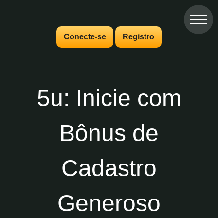
Conecte-se
Registro
5u: Inicie com
Bônus de
Cadastro
Generoso