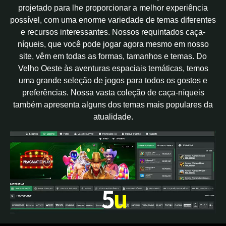
projetado para lhe proporcionar a melhor experiência
possível, com uma enorme variedade de temas diferentes
e recursos interessantes. Nossos requintados caça-
níqueis, que você pode jogar agora mesmo em nosso
site, vêm em todas as formas, tamanhos e temas. Do
Velho Oeste às aventuras espaciais temáticas, temos
uma grande seleção de jogos para todos os gostos e
preferências. Nossa vasta coleção de caça-níqueis
também apresenta alguns dos temas mais populares da
atualidade.