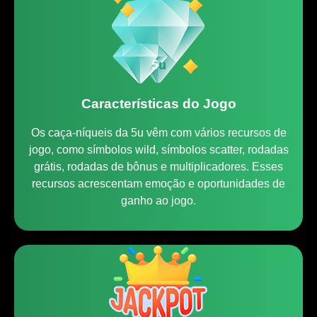
Características do Jogo
Os caça-níqueis da 5u vêm com vários recursos de
jogo, como símbolos wild, símbolos scatter, rodadas
grátis, rodadas de bônus e multiplicadores. Esses
recursos acrescentam emoção e oportunidades de
ganho ao jogo.