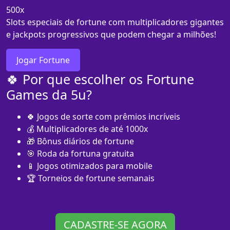
500x
Slots especiais de fortune com multiplicadores gigantes
e jackpots progressivos que podem chegar a milhões!
Jogar Fortune
🍀 Por que escolher os Fortune
Games da 5u?
🍀 Jogos de sorte com prêmios incríveis
💰 Multiplicadores de até 1000x
🎁 Bônus diários de fortune
🎯 Roda da fortuna gratuita
📱 Jogos otimizados para mobile
🏆 Torneios de fortune semanais
CADASTRE-SE AGORA