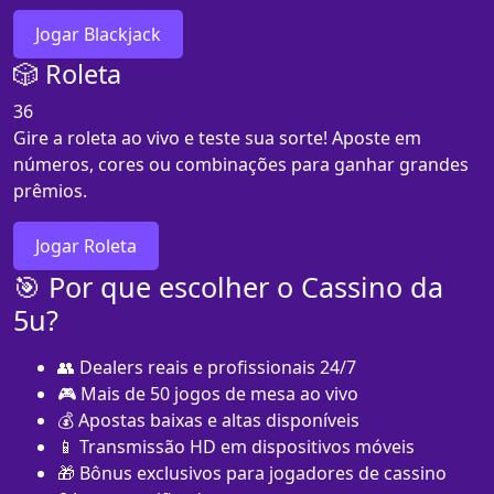
Jogar Blackjack
🎲 Roleta
36
Gire a roleta ao vivo e teste sua sorte! Aposte em
números, cores ou combinações para ganhar grandes
prêmios.
Jogar Roleta
🎯 Por que escolher o Cassino da
5u?
👥 Dealers reais e profissionais 24/7
🎮 Mais de 50 jogos de mesa ao vivo
💰 Apostas baixas e altas disponíveis
📱 Transmissão HD em dispositivos móveis
🎁 Bônus exclusivos para jogadores de cassino