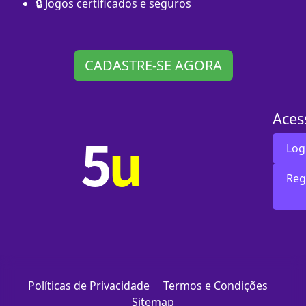
🔒 Jogos certificados e seguros
CADASTRE-SE AGORA
Aces
Log
Reg
Políticas de Privacidade
Termos e Condições
Sitemap