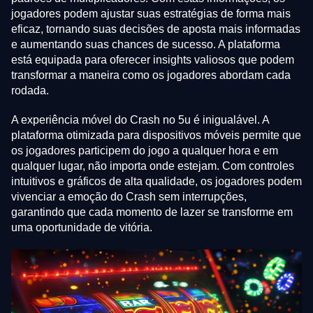
jogadores podem ajustar suas estratégias de forma mais
eficaz, tornando suas decisões de aposta mais informadas
e aumentando suas chances de sucesso. A plataforma
está equipada para oferecer insights valiosos que podem
transformar a maneira como os jogadores abordam cada
rodada.
A experiência móvel do Crash no 5u é inigualável. A
plataforma otimizada para dispositivos móveis permite que
os jogadores participem do jogo a qualquer hora e em
qualquer lugar, não importa onde estejam. Com controles
intuitivos e gráficos de alta qualidade, os jogadores podem
vivenciar a emoção do Crash sem interrupções,
garantindo que cada momento de lazer se transforme em
uma oportunidade de vitória.