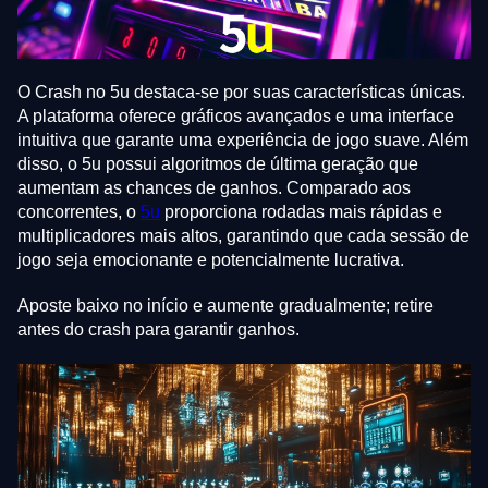
O Crash no 5u destaca-se por suas características únicas.
A plataforma oferece gráficos avançados e uma interface
intuitiva que garante uma experiência de jogo suave. Além
disso, o 5u possui algoritmos de última geração que
aumentam as chances de ganhos. Comparado aos
concorrentes, o
5u
proporciona rodadas mais rápidas e
multiplicadores mais altos, garantindo que cada sessão de
jogo seja emocionante e potencialmente lucrativa.
Aposte baixo no início e aumente gradualmente; retire
antes do crash para garantir ganhos.