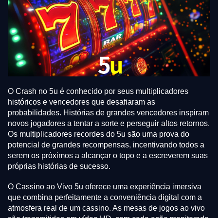
O Crash no 5u é conhecido por seus multiplicadores
históricos e vencedores que desafiaram as
probabilidades. Histórias de grandes vencedores inspiram
novos jogadores a tentar a sorte e perseguir altos retornos.
Os multiplicadores recordes do 5u são uma prova do
potencial de grandes recompensas, incentivando todos a
serem os próximos a alcançar o topo e a escreverem suas
próprias histórias de sucesso.
O Cassino ao Vivo 5u oferece uma experiência imersiva
que combina perfeitamente a conveniência digital com a
atmosfera real de um cassino. As mesas de jogos ao vivo