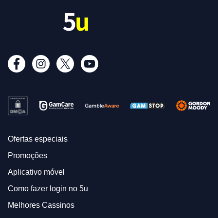
Ofertas especiais
Promoções
Aplicativo móvel
Como fazer login no 5u
Melhores Cassinos