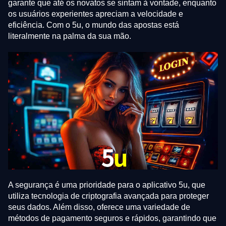
garante que até os novatos se sintam à vontade, enquanto
os usuários experientes apreciam a velocidade e
eficiência. Com o 5u, o mundo das apostas está
literalmente na palma da sua mão.
A segurança é uma prioridade para o aplicativo 5u, que
utiliza tecnologia de criptografia avançada para proteger
seus dados. Além disso, oferece uma variedade de
métodos de pagamento seguros e rápidos, garantindo que