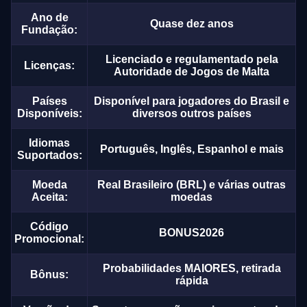
Ano de
Quase dez anos
Fundação:
Licenciado e regulamentado pela
Licenças:
Autoridade de Jogos de Malta
Países
Disponível para jogadores do Brasil e
Disponíveis:
diversos outros países
Idiomas
Português, Inglês, Espanhol e mais
Suportados:
Moeda
Real Brasileiro (BRL) e várias outras
Aceita:
moedas
Código
BONUS2026
Promocional:
Probabilidades MAIORES, retirada
Bônus:
rápida